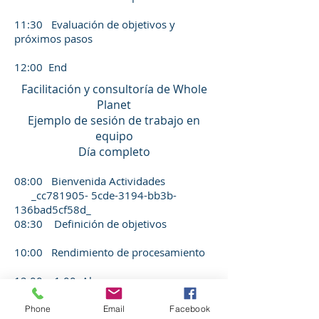
11:30 Evaluación de objetivos y
próximos pasos
12:00 End
Facilitación y consultoría de Whole
Planet
Ejemplo de sesión de trabajo en
equipo
Día completo
08:00 Bienvenida Actividades
_cc781905- 5cde-3194-bb3b-
136bad5cf58d_
08:30 Definición de objetivos
10:00 Rendimiento de procesamiento
12:00 – 1:00 Almuerzo
Calentamiento
Phone
Email
Facebook